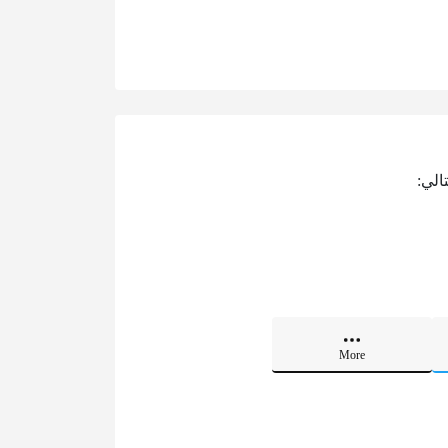
الي:
More